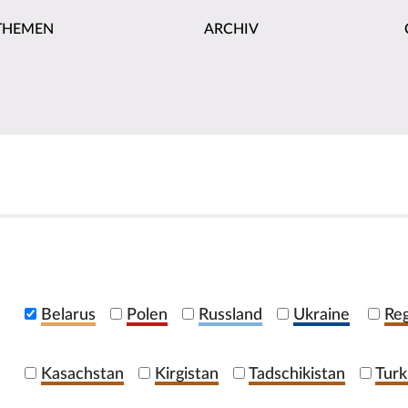
THEMEN
ARCHIV
Belarus
Polen
Russland
Ukraine
Reg
Kasachstan
Kirgistan
Tadschikistan
Turk