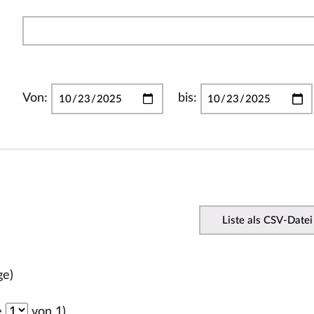
Von:
bis:
Liste als CSV-Datei
ge)
e
von 1)