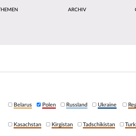
THEMEN
ARCHIV
Belarus
Polen
Russland
Ukraine
Reg
Kasachstan
Kirgistan
Tadschikistan
Turk