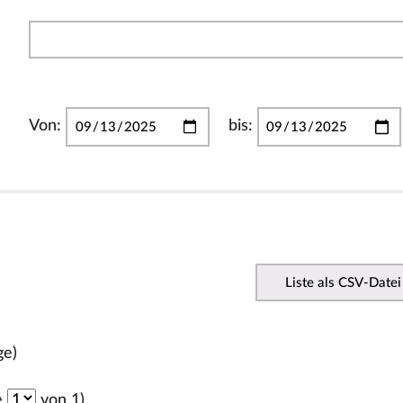
Von:
bis:
Liste als CSV-Datei
ge)
e
von 1)