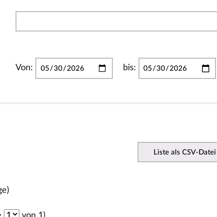
Von:
bis:
Liste als CSV-Datei
ge)
e
von 1)