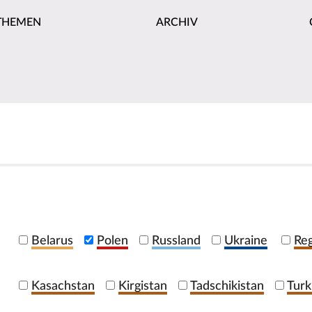
THEMEN
ARCHIV
Belarus
Polen
Russland
Ukraine
Reg
Kasachstan
Kirgistan
Tadschikistan
Turk