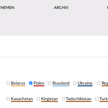
THEMEN
ARCHIV
Belarus
Polen
Russland
Ukraine
Reg
Kasachstan
Kirgistan
Tadschikistan
Turk