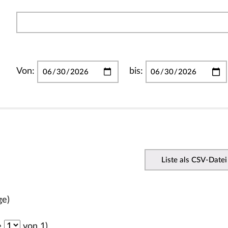
Von:
bis:
Liste als CSV-Datei
ge)
e
von 1)