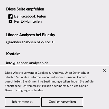
Diese Seite empfehlen
Bei Facebook teilen
Per E-Mail teilen
Länder-Analysen bei Bluesky
@laenderanalysen.bsky.social
Kontakt
info@laender-analysen.de
Tel.: 0421/218-69600
Diese Website verwendet Cookies zur Analyse. Unter
Datenschutz
Fax: 0421/218-69607
erhalten Sie weitere Informationen und können einzelne Cookies
ausschließen. Sie können Ihre Zustimmung erteilen, indem Sie auf die
Redaktionen
Schaltfläche "Ich stimme zu" klicken oder indem Sie diese Cookie-
Wissenschaftliche Beiräte
Benachrichtigung ausblenden.
Über die Länder-Analysen
Ich stimme zu
Cookies verwalten
Datenschutz
—
Impressum
—
Barrierefreiheit