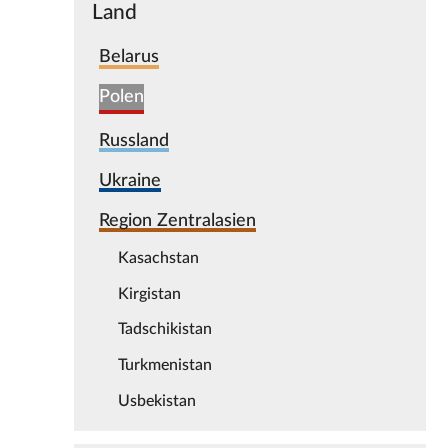
Land
Belarus
Polen
Russland
Ukraine
Region Zentralasien
Kasachstan
Kirgistan
Tadschikistan
Turkmenistan
Usbekistan