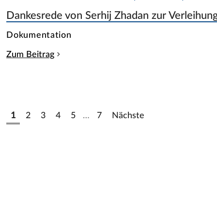
Dankesrede von Serhij Zhadan zur Verleihun
Dokumentation
Zum Beitrag
1
2
3
4
5
…
7
Nächste