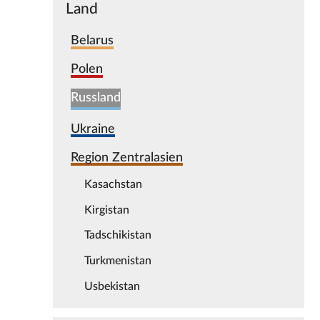
Land
Belarus
Polen
Russland
Ukraine
Region Zentralasien
Kasachstan
Kirgistan
Tadschikistan
Turkmenistan
Usbekistan