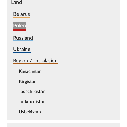
Land
Belarus
Polen
Russland
Ukraine
Region Zentralasien
Kasachstan
Kirgistan
Tadschikistan
Turkmenistan
Usbekistan