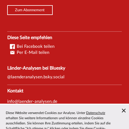
Zum Abonnement
Diese Seite empfehlen
Bei Facebook teilen
Per E-Mail teilen
Länder-Analysen bei Bluesky
@laenderanalysen.bsky.social
Kontakt
info@laender-analysen.de
Tel.: 0421/218-69600
Diese Website verwendet Cookies zur Analyse. Unter
Datenschutz
Fax: 0421/218-69607
erhalten Sie weitere Informationen und können einzelne Cookies
ausschließen. Sie können Ihre Zustimmung erteilen, indem Sie auf die
Redaktionen
Schaltfläche "Ich stimme zu" klicken oder indem Sie diese Cookie-