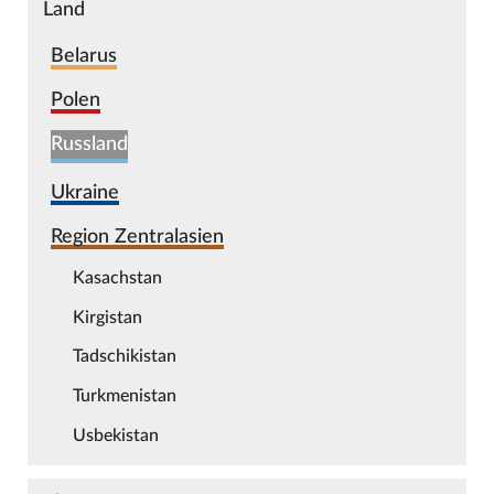
Land
Belarus
Polen
Russland
Ukraine
Region Zentralasien
Kasachstan
Kirgistan
Tadschikistan
Turkmenistan
Usbekistan