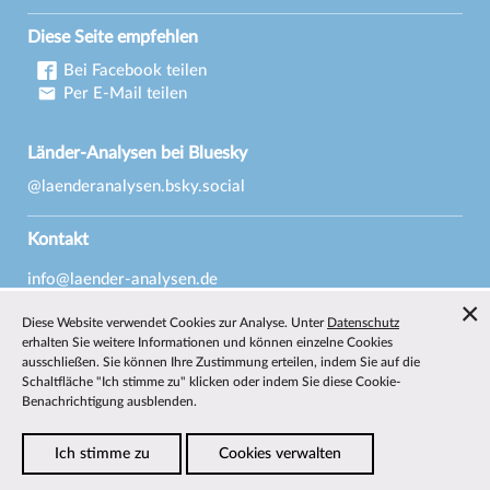
Diese Seite empfehlen
Bei Facebook teilen
Per E-Mail teilen
Länder-Analysen bei Bluesky
@laenderanalysen.bsky.social
Kontakt
info@laender-analysen.de
Tel.: 0421/218-69600
Diese Website verwendet Cookies zur Analyse. Unter
Datenschutz
Fax: 0421/218-69607
erhalten Sie weitere Informationen und können einzelne Cookies
ausschließen. Sie können Ihre Zustimmung erteilen, indem Sie auf die
Redaktionen
Schaltfläche "Ich stimme zu" klicken oder indem Sie diese Cookie-
Benachrichtigung ausblenden.
Wissenschaftliche Beiräte
Über die Länder-Analysen
Ich stimme zu
Cookies verwalten
Datenschutz
—
Impressum
—
Barrierefreiheit