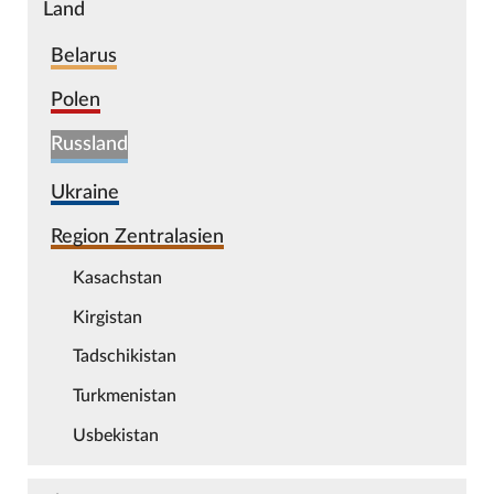
Land
Belarus
Polen
Russland
Ukraine
Region Zentralasien
Kasachstan
Kirgistan
Tadschikistan
Turkmenistan
Usbekistan