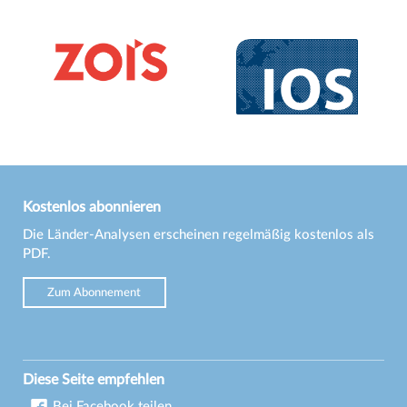
Kostenlos abonnieren
Die Länder-Analysen erscheinen regelmäßig kostenlos als
PDF.
Zum Abonnement
Diese Seite empfehlen
Bei Facebook teilen