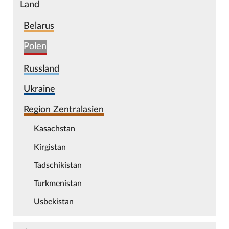
Land
Belarus
Polen
Russland
Ukraine
Region Zentralasien
Kasachstan
Kirgistan
Tadschikistan
Turkmenistan
Usbekistan