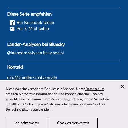
Diese Seite empfehlen
Bei Facebook teilen
Per E-Mail teilen
Länder-Analysen bei Bluesky
@laenderanalysen.bsky.social
Kontakt
info@laender-analysen.de
Tel.: 0421/218-69600
Diese Website verwendet Cookies zur Analyse. Unter
Datenschutz
Fax: 0421/218-69607
erhalten Sie weitere Informationen und können einzelne Cookies
ausschließen. Sie können Ihre Zustimmung erteilen, indem Sie auf die
Redaktionen
Schaltfläche "Ich stimme zu" klicken oder indem Sie diese Cookie-
Benachrichtigung ausblenden.
Wissenschaftliche Beiräte
Über die Länder-Analysen
Ich stimme zu
Cookies verwalten
Datenschutz
—
Impressum
—
Barrierefreiheit