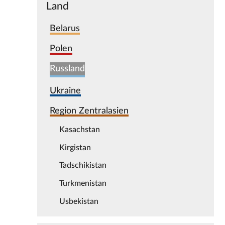
Land
Belarus
Polen
Russland
Ukraine
Region Zentralasien
Kasachstan
Kirgistan
Tadschikistan
Turkmenistan
Usbekistan