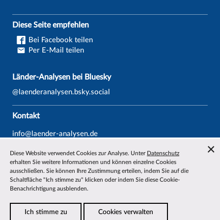
Diese Seite empfehlen
Bei Facebook teilen
Per E-Mail teilen
Länder-Analysen bei Bluesky
@laenderanalysen.bsky.social
Kontakt
info@laender-analysen.de
Tel.: 0421/218-69600
Diese Website verwendet Cookies zur Analyse. Unter
Datenschutz
Fax: 0421/218-69607
erhalten Sie weitere Informationen und können einzelne Cookies
ausschließen. Sie können Ihre Zustimmung erteilen, indem Sie auf die
Redaktionen
Schaltfläche "Ich stimme zu" klicken oder indem Sie diese Cookie-
Benachrichtigung ausblenden.
Wissenschaftliche Beiräte
Über die Länder-Analysen
Ich stimme zu
Cookies verwalten
Datenschutz
—
Impressum
—
Barrierefreiheit