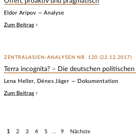
Offen, proaktiv und pragmatisch
Eldor Aripov — Analyse
Zum Beitrag
ZENTRALASIEN-ANALYSEN NR. 120 (22.12.2017)
Terra incognita? – Die deutschen politischen 
Lena Heller, Dénes Jäger — Dokumentation
Zum Beitrag
1
2
3
4
5
…
9
Nächste