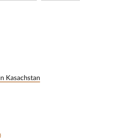
 in Kasachstan
)