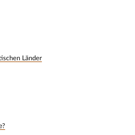
atischen Länder
e?