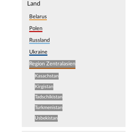
Land
Belarus
Polen
Russland
Ukraine
Region Zentralasien
Kasachstan
Kirgistan
Tadschikistan
Turkmenistan
Usbekistan