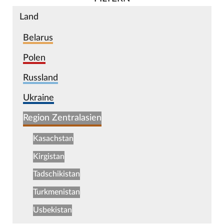
Land
Belarus
Polen
Russland
Ukraine
Region Zentralasien
Kasachstan
Kirgistan
Tadschikistan
Turkmenistan
Usbekistan