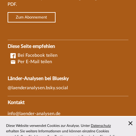
PDF.
Zum Abonnement
Diese Seite empfehlen
Bei Facebook teilen
Per E-Mail teilen
Länder-Analysen bei Bluesky
@laenderanalysen.bsky.social
Kontakt
info@laender-analysen.de
Tel.: 0421/218-69600
Diese Website verwendet Cookies zur Analyse. Unter
Datenschutz
Fax: 0421/218-69607
erhalten Sie weitere Informationen und können einzelne Cookies