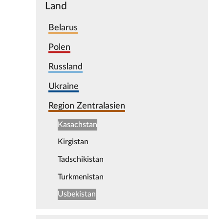
Land
Belarus
Polen
Russland
Ukraine
Region Zentralasien
Kasachstan
Kirgistan
Tadschikistan
Turkmenistan
Usbekistan