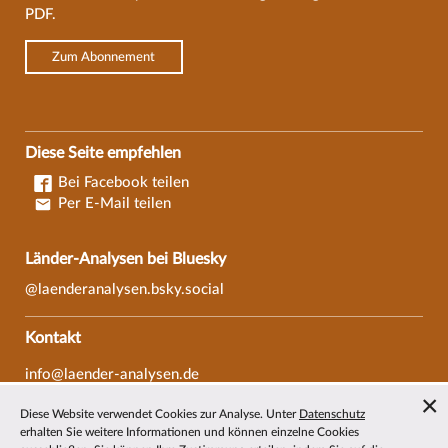
PDF.
Zum Abonnement
Diese Seite empfehlen
Bei Facebook teilen
Per E-Mail teilen
Länder-Analysen bei Bluesky
@laenderanalysen.bsky.social
Kontakt
info@laender-analysen.de
Tel.: 0421/218-69600
Diese Website verwendet Cookies zur Analyse. Unter
Datenschutz
Fax: 0421/218-69607
erhalten Sie weitere Informationen und können einzelne Cookies