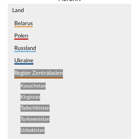
Land
Belarus
Polen
Russland
Ukraine
Region Zentralasien
Kasachstan
Kirgistan
Tadschikistan
Turkmenistan
Usbekistan