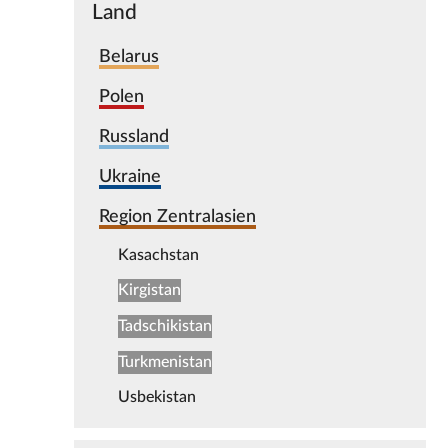
Land
Belarus
Polen
Russland
Ukraine
Region Zentralasien
Kasachstan
Kirgistan
Tadschikistan
Turkmenistan
Usbekistan