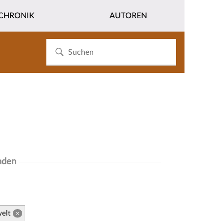
CHRONIK
AUTOREN
nden
elt
×