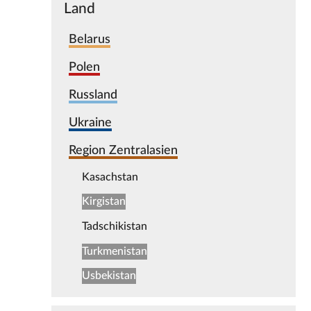
Land
Belarus
Polen
Russland
Ukraine
Region Zentralasien
Kasachstan
Kirgistan
Tadschikistan
Turkmenistan
Usbekistan