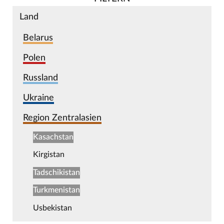
Land
Belarus
Polen
Russland
Ukraine
Region Zentralasien
Kasachstan
Kirgistan
Tadschikistan
Turkmenistan
Usbekistan