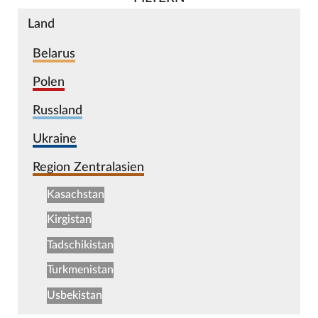
Land
Belarus
Polen
Russland
Ukraine
Region Zentralasien
Kasachstan
Kirgistan
Tadschikistan
Turkmenistan
Usbekistan