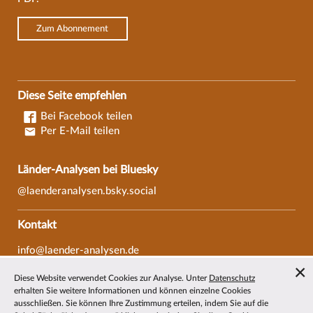
Zum Abonnement
Diese Seite empfehlen
Bei Facebook teilen
Per E-Mail teilen
Länder-Analysen bei Bluesky
@laenderanalysen.bsky.social
Kontakt
info@laender-analysen.de
Tel.: 0421/218-69600
Diese Website verwendet Cookies zur Analyse. Unter
Datenschutz
Fax: 0421/218-69607
erhalten Sie weitere Informationen und können einzelne Cookies
ausschließen. Sie können Ihre Zustimmung erteilen, indem Sie auf die
Redaktionen