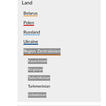
Land
Belarus
Polen
Russland
Ukraine
Region Zentralasien
Kasachstan
Kirgistan
Tadschikistan
Turkmenistan
Usbekistan