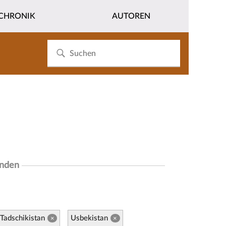
CHRONIK
AUTOREN
unden
Tadschikistan
Usbekistan
×
×