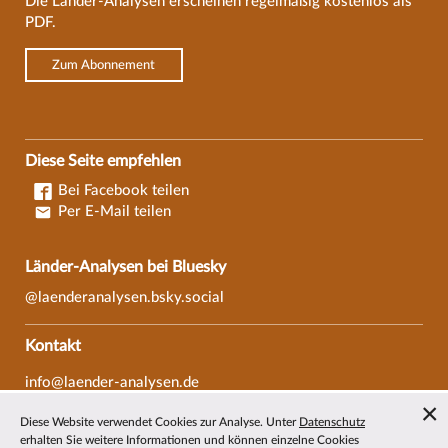
Die Länder-Analysen erscheinen regelmäßig kostenlos als
PDF.
Zum Abonnement
Diese Seite empfehlen
Bei Facebook teilen
Per E-Mail teilen
Länder-Analysen bei Bluesky
@laenderanalysen.bsky.social
Kontakt
info@laender-analysen.de
Tel.: 0421/218-69600
Diese Website verwendet Cookies zur Analyse. Unter
Datenschutz
Fax: 0421/218-69607
erhalten Sie weitere Informationen und können einzelne Cookies