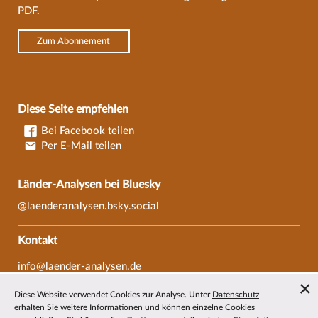
PDF.
Zum Abonnement
Diese Seite empfehlen
Bei Facebook teilen
Per E-Mail teilen
Länder-Analysen bei Bluesky
@laenderanalysen.bsky.social
Kontakt
info@laender-analysen.de
Tel.: 0421/218-69600
Diese Website verwendet Cookies zur Analyse. Unter
Datenschutz
Fax: 0421/218-69607
erhalten Sie weitere Informationen und können einzelne Cookies