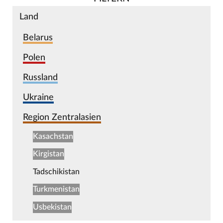
Land
Belarus
Polen
Russland
Ukraine
Region Zentralasien
Kasachstan
Kirgistan
Tadschikistan
Turkmenistan
Usbekistan