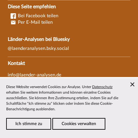
Diese Seite empfehlen
Bei Facebook teilen
Per E-Mail teilen
Länder-Analysen bei Bluesky
@laenderanalysen.bsky.social
Kontakt
info@laender-analysen.de
Tel.: 0421/218-69600
Diese Website verwendet Cookies zur Analyse. Unter
Datenschutz
Fax: 0421/218-69607
erhalten Sie weitere Informationen und können einzelne Cookies
ausschließen. Sie können Ihre Zustimmung erteilen, indem Sie auf die
Redaktionen
Schaltfläche "Ich stimme zu" klicken oder indem Sie diese Cookie-
Benachrichtigung ausblenden.
Wissenschaftliche Beiräte
Über die Länder-Analysen
Ich stimme zu
Cookies verwalten
Datenschutz
—
Impressum
—
Barrierefreiheit