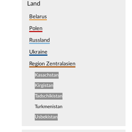
Land
Belarus
Polen
Russland
Ukraine
Region Zentralasien
Kasachstan
Kirgistan
Tadschikistan
Turkmenistan
Usbekistan