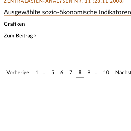
ZENTRALASIEN-ANALYSEN NR. 11 (28.11.2008)
Ausgewählte sozio-ökonomische Indikatoren 
Grafiken
Zum Beitrag
Vorherige
1
…
5
6
7
8
9
…
10
Nächs