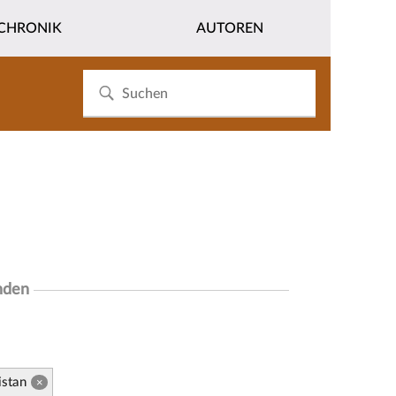
CHRONIK
AUTOREN
nden
istan
×