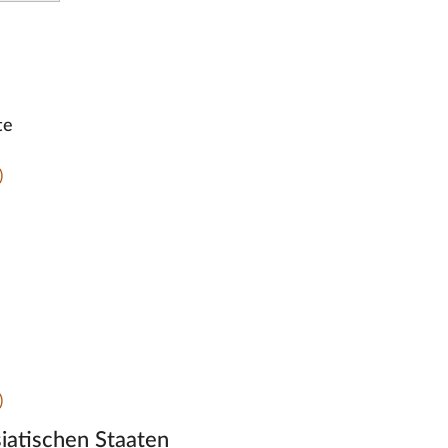
te
)
)
iatischen Staaten