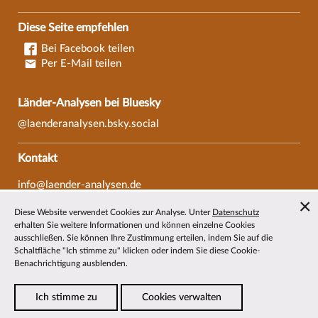
Diese Seite empfehlen
Bei Facebook teilen
Per E-Mail teilen
Länder-Analysen bei Bluesky
@laenderanalysen.bsky.social
Kontakt
info@laender-analysen.de
Tel.: 0421/218-69600
Diese Website verwendet Cookies zur Analyse. Unter
Datenschutz
Fax: 0421/218-69607
erhalten Sie weitere Informationen und können einzelne Cookies
ausschließen. Sie können Ihre Zustimmung erteilen, indem Sie auf die
Redaktionen
Schaltfläche "Ich stimme zu" klicken oder indem Sie diese Cookie-
Benachrichtigung ausblenden.
Wissenschaftliche Beiräte
Über die Länder-Analysen
Ich stimme zu
Cookies verwalten
Datenschutz
—
Impressum
—
Barrierefreiheit