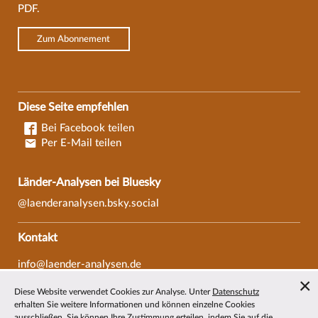
PDF.
Zum Abonnement
Diese Seite empfehlen
Bei Facebook teilen
Per E-Mail teilen
Länder-Analysen bei Bluesky
@laenderanalysen.bsky.social
Kontakt
info@laender-analysen.de
Tel.: 0421/218-69600
Diese Website verwendet Cookies zur Analyse. Unter
Datenschutz
Fax: 0421/218-69607
erhalten Sie weitere Informationen und können einzelne Cookies
ausschließen. Sie können Ihre Zustimmung erteilen, indem Sie auf die