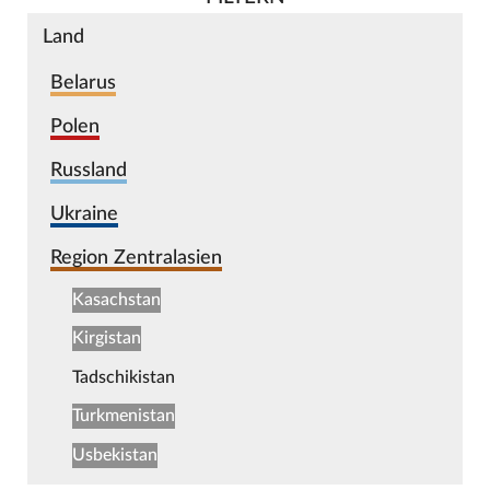
Land
Belarus
Polen
Russland
Ukraine
Region Zentralasien
Kasachstan
Kirgistan
Tadschikistan
Turkmenistan
Usbekistan