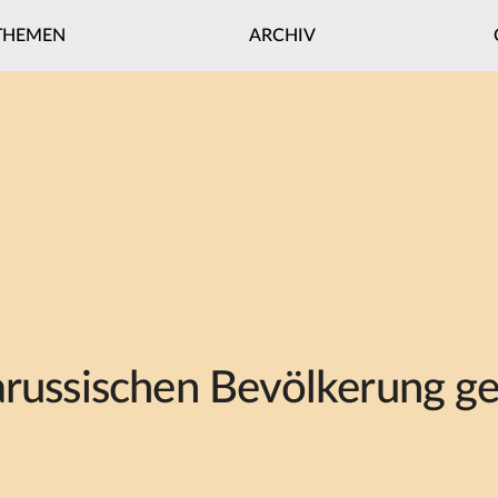
THEMEN
ARCHIV
arussischen Bevölkerung g