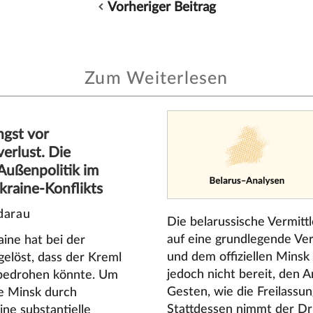
Vorheriger Beitrag
Zum Weiterlesen
gst vor
erlust. Die
Außenpolitik im
kraine-Konflikts
darau
Die belarussische Vermittl
auf eine grundlegende Ve
aine hat bei der
und dem offiziellen Minsk
elöst, dass der Kreml
jedoch nicht bereit, den 
s bedrohen könnte. Um
Gesten, wie die Freilassun
le Minsk durch
Stattdessen nimmt der D
ne substantielle