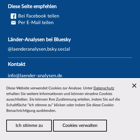
Diese Seite empfehlen
Bei Facebook teilen
Per E-Mail teilen
Länder-Analysen bei Bluesky
@laenderanalysen.bsky.social
Kontakt
info@laender-analysen.de
Tel.: 0421/218-69600
Diese Website verwendet Cookies zur Analyse. Unter
Datenschutz
Fax: 0421/218-69607
erhalten Sie weitere Informationen und können einzelne Cookies
ausschließen. Sie können Ihre Zustimmung erteilen, indem Sie auf die
Redaktionen
Schaltfläche "Ich stimme zu" klicken oder indem Sie diese Cookie-
Benachrichtigung ausblenden.
Wissenschaftliche Beiräte
Über die Länder-Analysen
Ich stimme zu
Cookies verwalten
Datenschutz
—
Impressum
—
Barrierefreiheit