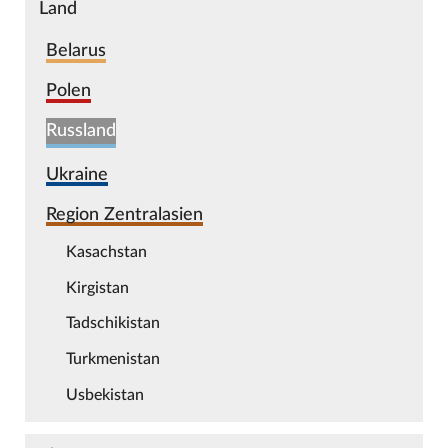
Land
Belarus
Polen
Russland
Ukraine
Region Zentralasien
Kasachstan
Kirgistan
Tadschikistan
Turkmenistan
Usbekistan