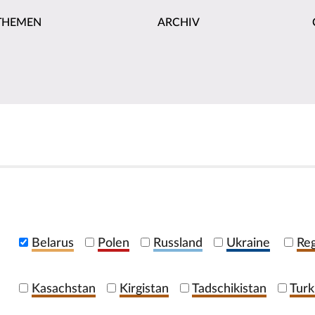
THEMEN
ARCHIV
Belarus
Polen
Russland
Ukraine
Reg
Kasachstan
Kirgistan
Tadschikistan
Turk