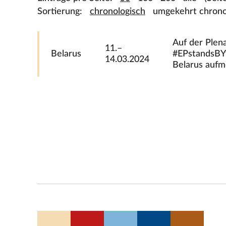
Sortierung:
chronologisch
umgekehrt chrono
Auf der Plena
11.–
Belarus
#EPstandsBYyo
14.03.2024
Belarus aufm