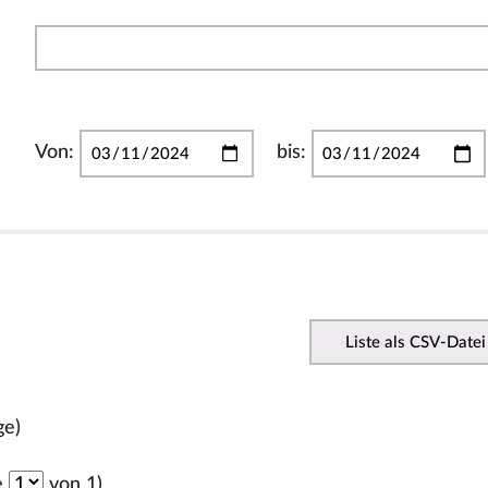
Von:
bis:
Liste als CSV-Datei
ge)
e
von 1)