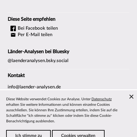
Diese Seite empfehlen
Bei Facebook teilen
Per E-Mail teilen
Länder-Analysen bei Bluesky
@laenderanalysen.bsky.social
Kontakt
info@laender-analysen.de
Tel.: 0421/218-69600
Diese Website verwendet Cookies zur Analyse. Unter
Datenschutz
Fax: 0421/218-69607
erhalten Sie weitere Informationen und können einzelne Cookies
ausschließen. Sie können Ihre Zustimmung erteilen, indem Sie auf die
Redaktionen
Schaltfläche "Ich stimme zu" klicken oder indem Sie diese Cookie-
Wissenschaftliche Beiräte
Benachrichtigung ausblenden.
Über die Länder-Analysen
Ich stimme zu
Cookies verwalten