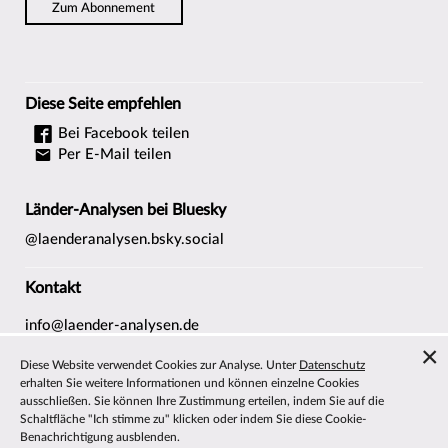
Zum Abonnement
Diese Seite empfehlen
Bei Facebook teilen
Per E-Mail teilen
Länder-Analysen bei Bluesky
@laenderanalysen.bsky.social
Kontakt
info@laender-analysen.de
Tel.: 0421/218-69600
Diese Website verwendet Cookies zur Analyse. Unter
Datenschutz
Fax: 0421/218-69607
erhalten Sie weitere Informationen und können einzelne Cookies
ausschließen. Sie können Ihre Zustimmung erteilen, indem Sie auf die
Redaktionen
Schaltfläche "Ich stimme zu" klicken oder indem Sie diese Cookie-
Wissenschaftliche Beiräte
Benachrichtigung ausblenden.