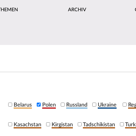
THEMEN
ARCHIV
Belarus
Polen
Russland
Ukraine
Reg
Kasachstan
Kirgistan
Tadschikistan
Turk