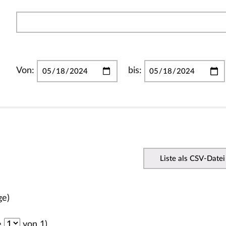
Von:
bis:
Liste als CSV-Datei
ge)
e
von 1)