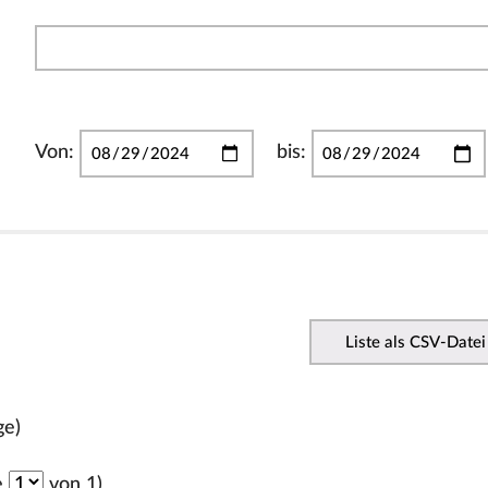
Von:
bis:
Liste als CSV-Datei
ge)
e
von 1)