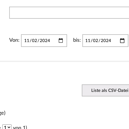
Von:
bis:
Liste als CSV-Datei
ge)
e
von 1)