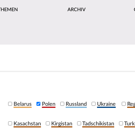
THEMEN
ARCHIV
Belarus
Polen
Russland
Ukraine
Reg
Kasachstan
Kirgistan
Tadschikistan
Turk