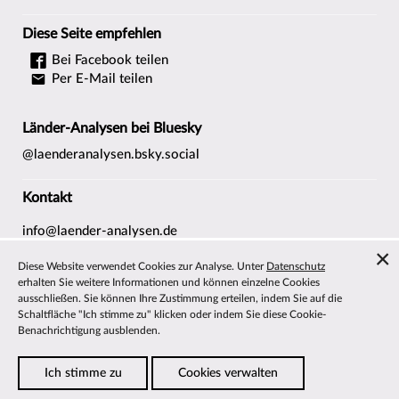
Diese Seite empfehlen
Bei Facebook teilen
Per E-Mail teilen
Länder-Analysen bei Bluesky
@laenderanalysen.bsky.social
Kontakt
info@laender-analysen.de
Tel.: 0421/218-69600
Diese Website verwendet Cookies zur Analyse. Unter
Datenschutz
Fax: 0421/218-69607
erhalten Sie weitere Informationen und können einzelne Cookies
ausschließen. Sie können Ihre Zustimmung erteilen, indem Sie auf die
Redaktionen
Schaltfläche "Ich stimme zu" klicken oder indem Sie diese Cookie-
Wissenschaftliche Beiräte
Benachrichtigung ausblenden.
Über die Länder-Analysen
Ich stimme zu
Cookies verwalten
Datenschutz
—
Impressum
—
Barrierefreiheit