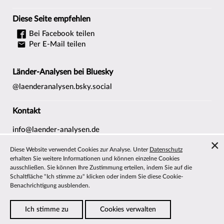
Diese Seite empfehlen
Bei Facebook teilen
Per E-Mail teilen
Länder-Analysen bei Bluesky
@laenderanalysen.bsky.social
Kontakt
info@laender-analysen.de
Tel.: 0421/218-69600
Diese Website verwendet Cookies zur Analyse. Unter
Datenschutz
Fax: 0421/218-69607
erhalten Sie weitere Informationen und können einzelne Cookies
ausschließen. Sie können Ihre Zustimmung erteilen, indem Sie auf die
Redaktionen
Schaltfläche "Ich stimme zu" klicken oder indem Sie diese Cookie-
Wissenschaftliche Beiräte
Benachrichtigung ausblenden.
Über die Länder-Analysen
Ich stimme zu
Cookies verwalten
Datenschutz
—
Impressum
—
Barrierefreiheit