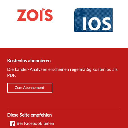
Kostenlos abonnieren
Die Länder-Analysen erscheinen regelmäßig kostenlos als
PDF.
Zum Abonnement
Diese Seite empfehlen
Bei Facebook teilen