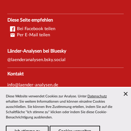
Diese Seite empfehlen
Bei Facebook teilen
Per E-Mail teilen
Länder-Analysen bei Bluesky
@laenderanalysen.bsky.social
Kontakt
info@laender-analysen.de
Tel.: 0421/218-69600
Diese Website verwendet Cookies zur Analyse. Unter
Datenschutz
Fax: 0421/218-69607
erhalten Sie weitere Informationen und können einzelne Cookies
ausschließen. Sie können Ihre Zustimmung erteilen, indem Sie auf die
Redaktionen
Schaltfläche "Ich stimme zu" klicken oder indem Sie diese Cookie-
Benachrichtigung ausblenden.
Wissenschaftliche Beiräte
Über die Länder-Analysen