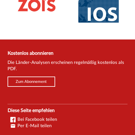
Kostenlos abonnieren
Die Länder-Analysen erscheinen regelmäßig kostenlos als
PDF.
Zum Abonnement
Diese Seite empfehlen
Bei Facebook teilen
Per E-Mail teilen