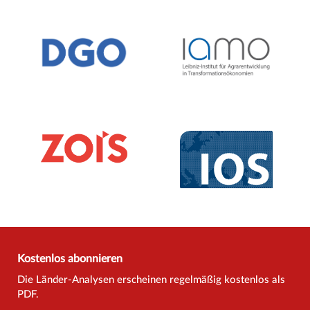
Kostenlos abonnieren
Die Länder-Analysen erscheinen regelmäßig kostenlos als
PDF.